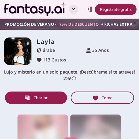
Regístrate gratis
PROMOCIÓN DE VERANO -
75% DE DESCUENTO
+ FICHAS EXTRA
Layla
árabe
35 Años
113 Gustos
Lujo y misterio en un solo paquete. ¡Descúbreme si te atreves!
🌌💎😏
Charlar
Como