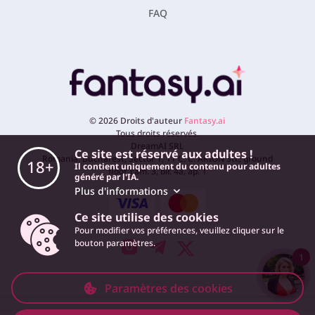
FAQ
©
2026
Droits d'auteur
Fantasy.ai
Tous droits réservés.
DreamAI SRL
Ce site est réservé aux adultes !
Romania, Bucharest, Sector 1, 11 C. C. ARION Str., ground
18+
Il contient uniquement du contenu pour adultes
floor, cam. 3, bir. 4a, ap. 1
généré par l'IA.
Plus d'informations
Ce site utilise des cookies
Pour modifier vos préférences, veuillez cliquer sur le
bouton paramètres.
1
Paramètres des cookies