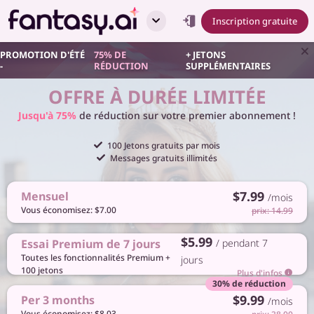
Inscription gratuite
PROMOTION D'ÉTÉ
75% DE
+ JETONS
-
RÉDUCTION
SUPPLÉMENTAIRES
OFFRE À DURÉE LIMITÉE
Jusqu'à 75%
de réduction sur votre premier abonnement !
100 Jetons gratuits par mois
Messages gratuits illimités
$7.99
Mensuel
/mois
Vous économisez: $7.00
prix: 14.99
$5.99
Essai Premium de 7 jours
/ pendant 7
Toutes les fonctionnalités Premium +
jours
100 jetons
Plus d'infos
30% de réduction
$9.99
Per 3 months
/mois
Vous économisez: $8.03