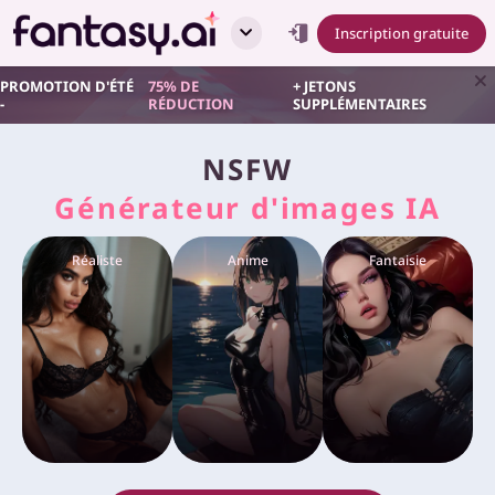
Inscription gratuite
PROMOTION D'ÉTÉ
75% DE
+ JETONS
-
RÉDUCTION
SUPPLÉMENTAIRES
NSFW
Générateur d'images IA
Réaliste
Anime
Fantaisie