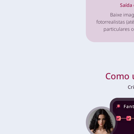
Saída 
Baixe imag
fotorrealistas (at
particulares o
Como u
Cr