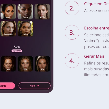
Clique em Ge
2.
Acesse nosso
Escolha entre
3.
Selecione esti
“anime”), insi
poses ou rou
Gerar Mais
4.
Refine os res
mais ousadas
ilimitadas em