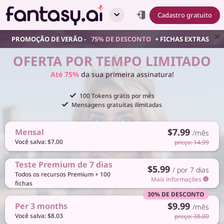
Cadastro gratuito
PROMOÇÃO DE VERÃO -
75% DE DESCONTO
+ FICHAS EXTRAS
OFERTA POR TEMPO LIMITADO
Até 75%
da sua primeira assinatura!
100 Tokens grátis por mês
Mensagens gratuitas ilimitadas
$7.99
Mensal
/mês
Você salva: $7.00
preço: 14.99
Teste Premium de 7 dias
$5.99
/ por 7 dias
Todos os recursos Premium + 100
Mais informações
fichas
30% DE DESCONTO
$9.99
Per 3 months
/mês
Você salva: $8.03
preço: 38.00