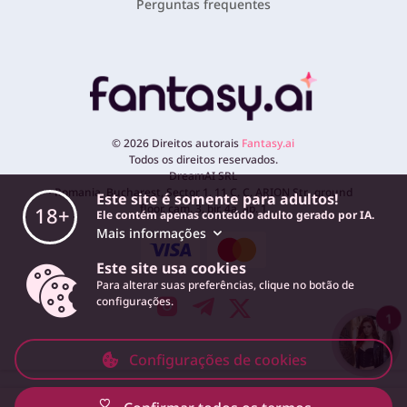
Perguntas frequentes
©
2026
Direitos autorais
Fantasy.ai
Todos os direitos reservados.
DreamAI SRL
Romania, Bucharest, Sector 1, 11 C. C. ARION Str., ground
Este site é somente para adultos!
floor, cam. 3, bir. 4a, ap. 1
18+
Ele contém apenas conteúdo adulto gerado por IA.
Mais informações
Este site usa cookies
Para alterar suas preferências, clique no botão de
configurações.
1
Configurações de cookies