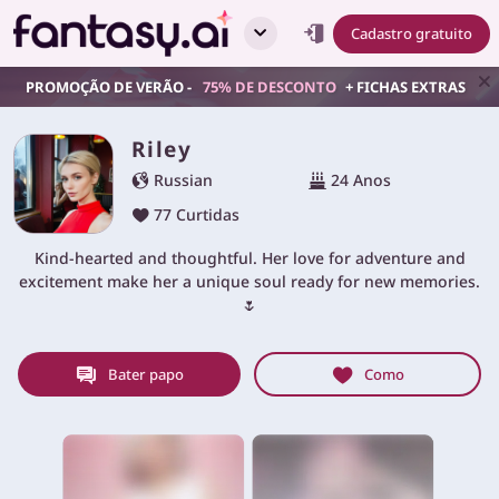
Cadastro gratuito
PROMOÇÃO DE VERÃO -
75% DE DESCONTO
+ FICHAS EXTRAS
Riley
Russian
24 Anos
77 Curtidas
Kind-hearted and thoughtful. Her love for adventure and
excitement make her a unique soul ready for new memories.
🌷
Bater papo
Como