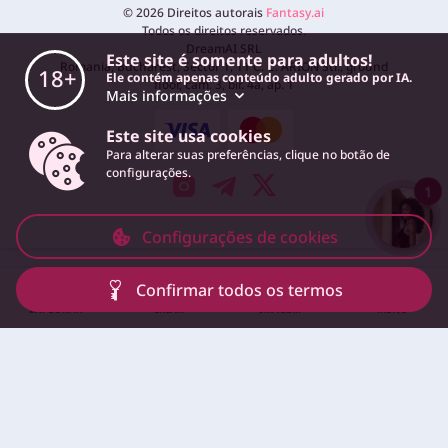
©
2026
Direitos autorais
Fantasy.ai
Todos os direitos reservados.
DreamAI SRL
Este site é somente para adultos!
Romania, Bucharest, Sector 1, 11 C. C. ARION Str., ground
18+
Ele contém apenas conteúdo adulto gerado por IA.
floor, cam. 3, bir. 4a, ap. 1
Mais informações
Este site usa cookies
Para alterar suas preferências, clique no botão de
configurações.
1
Configurações de cookies
Confirmar todos os termos
EXPLORAR
CRIAR
IMAGEM
MENU